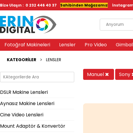
Bize Ulaşın : 0 232 446 40 37
Sahibinden Mağazamız
İnstagra
Fotoğraf Makineleri
Lensler
Pro Video
Gimbal
KATEGORİLER
LENSLER
Manuel
Sony
DSLR Makine Lensleri
Aynasız Makine Lensleri
Cine Video Lensleri
Mount Adaptör & Konvertör