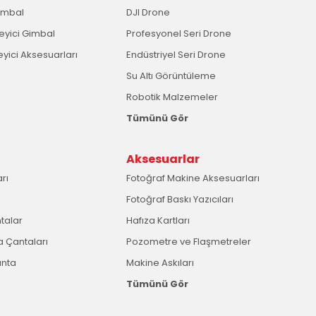
imbal
DJI Drone
leyici Gimbal
Profesyonel Seri Drone
eyici Aksesuarları
Endüstriyel Seri Drone
Su Altı Görüntüleme
Robotik Malzemeler
Tümünü Gör
Aksesuarlar
rı
Fotoğraf Makine Aksesuarları
Fotoğraf Baskı Yazıcıları
ntalar
Hafıza Kartları
 Çantaları
Pozometre ve Flaşmetreler
anta
Makine Askıları
Tümünü Gör