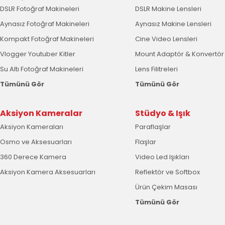
DSLR Fotoğraf Makineleri
DSLR Makine Lensleri
Aynasız Fotoğraf Makineleri
Aynasız Makine Lensleri
Kompakt Fotoğraf Makineleri
Cine Video Lensleri
Vlogger Youtuber Kitler
Mount Adaptör & Konvertör
Su Altı Fotoğraf Makineleri
Lens Filitreleri
Tümünü Gör
Tümünü Gör
Aksiyon Kameralar
Stüdyo & Işık
Aksiyon Kameraları
Paraflaşlar
Osmo ve Aksesuarları
Flaşlar
360 Derece Kamera
Video Led Işıkları
Aksiyon Kamera Aksesuarları
Reflektör ve Softbox
Ürün Çekim Masası
Tümünü Gör