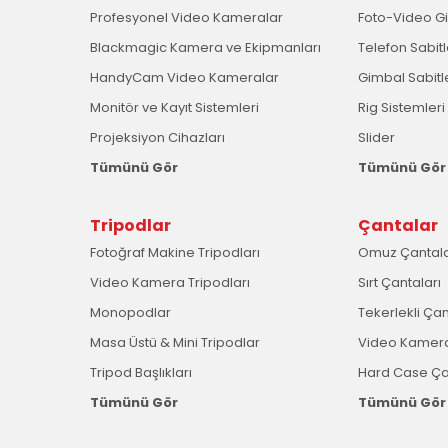
Profesyonel Video Kameralar
Foto-Video G
Blackmagic Kamera ve Ekipmanları
Telefon Sabit
HandyCam Video Kameralar
Gimbal Sabitl
Monitör ve Kayıt Sistemleri
Rig Sistemleri
Projeksiyon Cihazları
Slider
Tümünü Gör
Tümünü Gör
Tripodlar
Çantalar
Fotoğraf Makine Tripodları
Omuz Çantala
Video Kamera Tripodları
Sırt Çantaları
Monopodlar
Tekerlekli Ça
Masa Üstü & Mini Tripodlar
Video Kamera
Tripod Başlıkları
Hard Case Ç
Tümünü Gör
Tümünü Gör