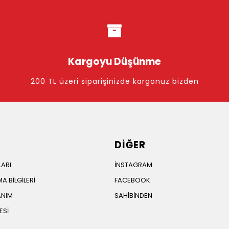
Kargoyu Düşünme
200 TL üzeri siparişinizde kargonuz bizden
DİĞER
LARI
İNSTAGRAM
A BİLGİLERİ
FACEBOOK
ANIM
SAHİBİNDEN
ESİ