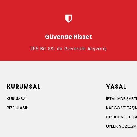
Güvende Hisset
256 Bit SSL ile Güvende Alışveriş
KURUMSAL
YASAL
KURUMSAL
İPTAL İADE ŞART
BİZE ULAŞIN
KARGO VE TAŞIM
GİZLİLİK VE KULL
ÜYELİK SÖZLEŞM